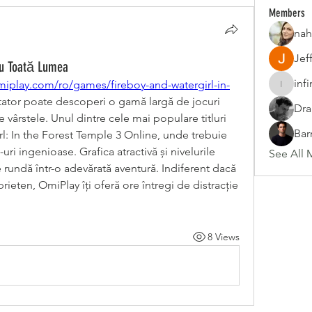
Members
nah
Jef
ru Toată Lumea
inf
miplay.com/ro/games/fireboy-and-watergirl-in-
infinity
zitator poate descoperi o gamă largă de jocuri 
Dra
e vârstele. Unul dintre cele mai populare titluri 
Bar
l: In the Forest Temple 3 Online, unde trebuie 
uri ingenioase. Grafica atractivă și nivelurile 
See All 
rundă într-o adevărată aventură. Indiferent dacă 
ieten, OmiPlay îți oferă ore întregi de distracție 
8 Views