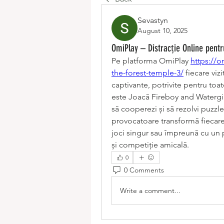
Sevastyn
August 10, 2025
OmiPlay – Distracție Online pent
Pe platforma OmiPlay 
https://o
the-forest-temple-3/
 fiecare vi
captivante, potrivite pentru toat
este Joacă Fireboy and Watergir
să cooperezi și să rezolvi puzzle-
provocatoare transformă fiecare 
joci singur sau împreună cu un pr
și competiție amicală.
0
0 Comments
Write a comment...