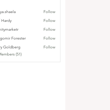
ya.shaela
Follow
f Hardy
Follow
initymarketr
Follow
marketr
gomir Forester
Follow
ry Goldberg
Follow
Members (51)